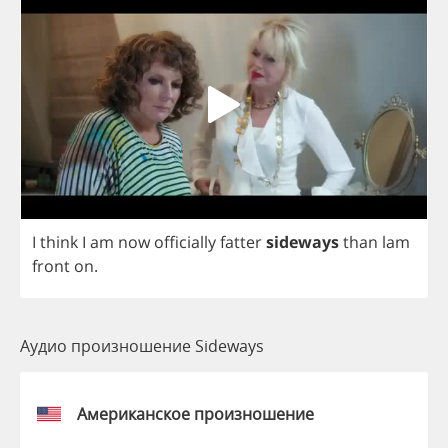
I
think
I
am
now
officially
fatter
sideways
than
lam
front
on
.
Аудио произношение Sideways
Американское произношение