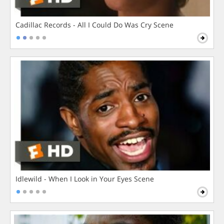
Cadillac Records - All I Could Do Was Cry Scene
Idlewild - When I Look in Your Eyes Scene