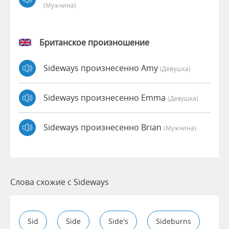
(мужчина)
Британское произношение
Sideways произнесенно Amy
(девушка)
Sideways произнесенно Emma
(девушка)
Sideways произнесенно Brian
(мужчина)
Слова схожие с Sideways
Sid
Side
Side's
Sideburns