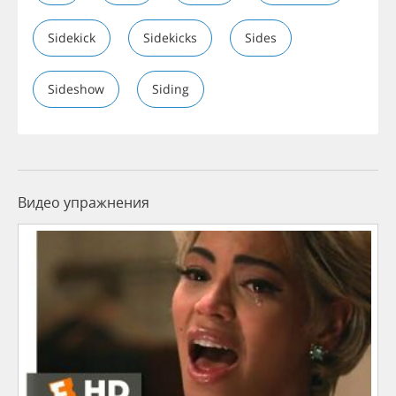
Sidekick
Sidekicks
Sides
Sideshow
Siding
Видео упражнения