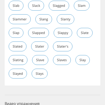
Slab
Slack
Slagged
Slam
Slammer
Slang
Slanty
Slap
Slapped
Slappy
Slate
Slated
Slater
Slater's
Slating
Slave
Slaves
Slay
Slayed
Slays
Видео упражнения