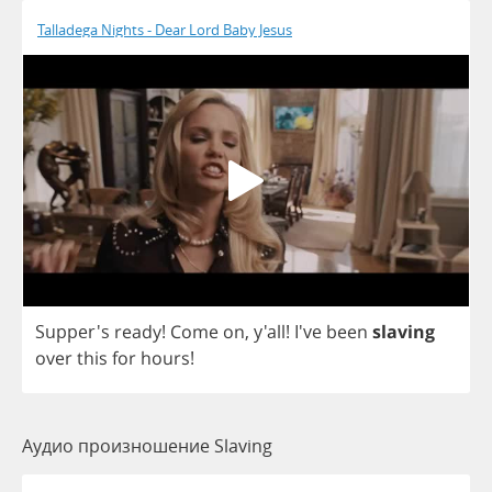
Talladega Nights - Dear Lord Baby Jesus
Supper's
ready
!
Come
on
, y'all!
I've
been
slaving
over
this
for
hours
!
Аудио произношение Slaving