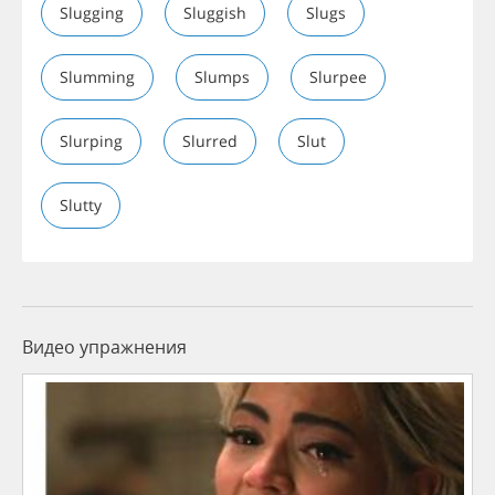
Slugging
Sluggish
Slugs
Slumming
Slumps
Slurpee
Slurping
Slurred
Slut
Slutty
Видео упражнения