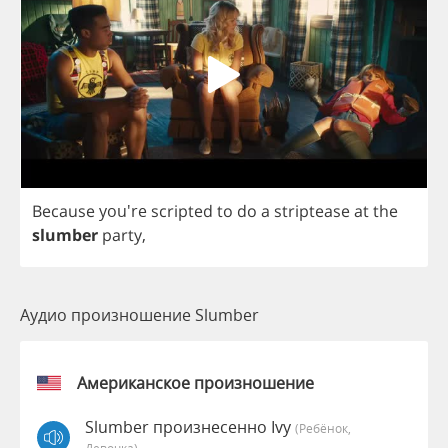
Because
you're
scripted
to
do
a
striptease
at
the
slumber
party
,
Аудио произношение Slumber
Американское произношение
Slumber произнесенно Ivy
(Ребёнок,