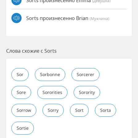
Sorts произнесенно Emma
(девушка)
Sorts произнесенно Brian
(мужчина)
Слова схожие с Sorts
Sor
Sorbonne
Sorcerer
Sore
Sororities
Sorority
Sorrow
Sorry
Sort
Sorta
Sortie