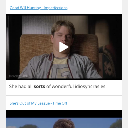
Good Will Hunting - Imperfections
She
had
all
sorts
of
wonderful
idiosyncrasies
.
She's Out of My League - Time Off