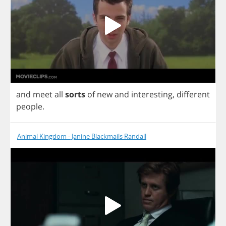
and
meet
all
sorts
of
new
and
interesting
,
different
people
.
Animal Kingdom - Janine Blackmails Randall