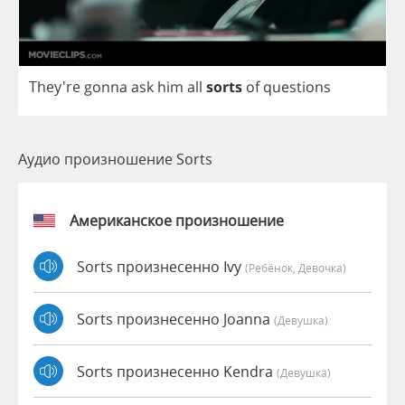
They're
gonna
ask
him
all
sorts
of
questions
Аудио произношение Sorts
Американское произношение
Sorts произнесенно Ivy
(Ребёнок, Девочка)
Sorts произнесенно Joanna
(девушка)
Sorts произнесенно Kendra
(девушка)