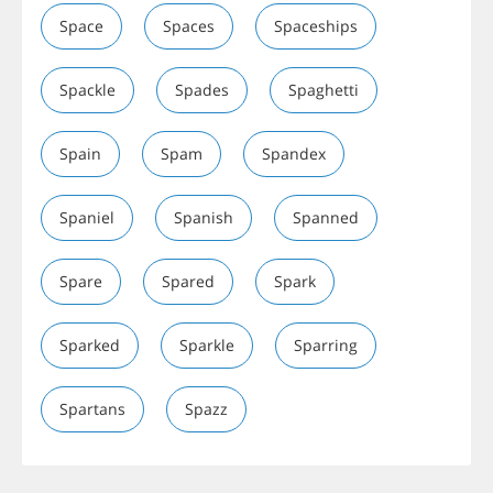
Space
Spaces
Spaceships
Spackle
Spades
Spaghetti
Spain
Spam
Spandex
Spaniel
Spanish
Spanned
Spare
Spared
Spark
Sparked
Sparkle
Sparring
Spartans
Spazz