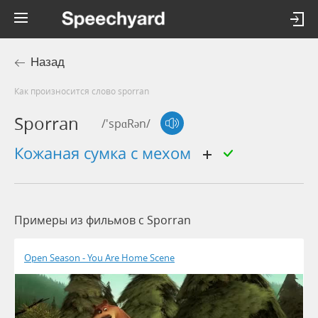
Назад
Как произносится слово sporran
Sporran
/'spɑRən/
кожаная сумка с мехом
Примеры из фильмов c Sporran
Open Season - You Are Home Scene