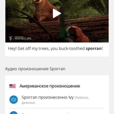
Hey
!
Get
off
my
trees
,
you
buck
-
toothed
sporran
!
Аудио произношение Sporran
Американское произношение
Sporran произнесенно Ivy
(Ребёнок,
Девочка)