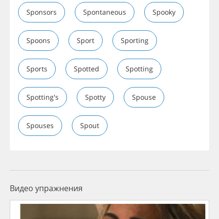
Sponsors
Spontaneous
Spooky
Spoons
Sport
Sporting
Sports
Spotted
Spotting
Spotting's
Spotty
Spouse
Spouses
Spout
Видео упражнения