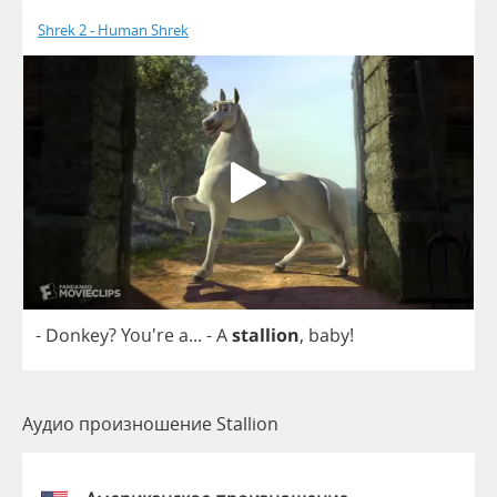
Shrek 2 - Human Shrek
-
Donkey
? You're
a
...
-
A
stallion
,
baby
!
Аудио произношение Stallion