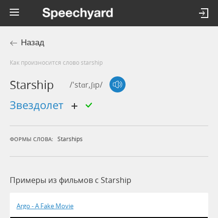
Назад
Как произносится слово starship
Starship
/'stɑr,ʃɪp/
звездолет
Starships
ФОРМЫ СЛОВА:
Примеры из фильмов c Starship
Argo - A Fake Movie