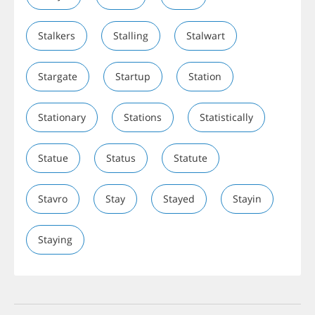
Stalkers
Stalling
Stalwart
Stargate
Startup
Station
Stationary
Stations
Statistically
Statue
Status
Statute
Stavro
Stay
Stayed
Stayin
Staying