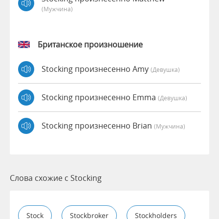
(мужчина)
Британское произношение
Stocking произнесенно Amy
(девушка)
Stocking произнесенно Emma
(девушка)
Stocking произнесенно Brian
(мужчина)
Слова схожие с Stocking
Stock
Stockbroker
Stockholders