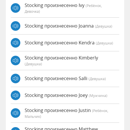
Stocking произнесенно Ivy
(Ребёнок,
Девочка)
Stocking произнесенно Joanna
(девушка)
Stocking произнесенно Kendra
(девушка)
Stocking произнесенно Kimberly
(девушка)
Stocking произнесенно Salli
(девушка)
Stocking произнесенно Joey
(мужчина)
Stocking произнесенно Justin
(Ребёнок,
Мальчик)
Stocking произнесенно Matthew