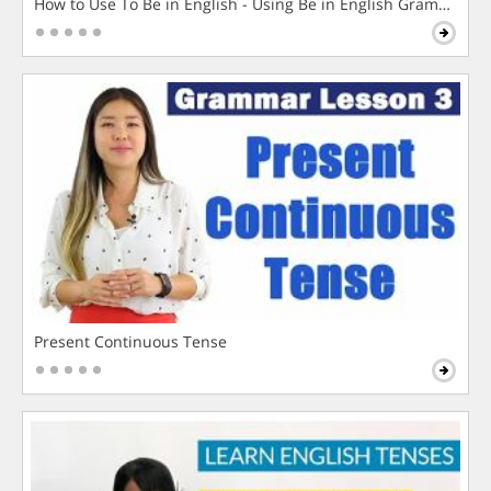
How to Use To Be in English - Using Be in English Grammar L
Present Continuous Tense