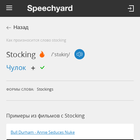
Назад
Как произносится слово stocking
Stocking
/'stɑkiŋ/
чулок
Stockings
ФОРМЫ СЛОВА:
Примеры из фильмов c Stocking
Bull Durham - Annie Seduces Nuke