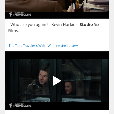
-
Who
are
you
again
?
-
Kevin
Harkins
.
Studio
Six
Films
.
The Time Traveler's Wife - Winning the Lottery