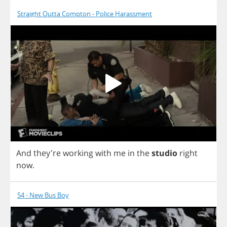
Straight Outta Compton - Police Harassment
And
they're
working
with
me
in
the
studio
right
now
.
54 - New Bus Boy