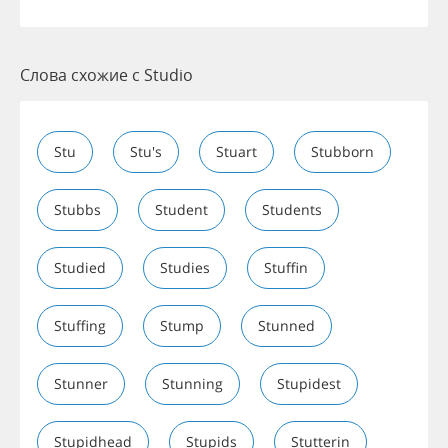
Слова схожие с Studio
Stu
Stu's
Stuart
Stubborn
Stubbs
Student
Students
Studied
Studies
Stuffin
Stuffing
Stump
Stunned
Stunner
Stunning
Stupidest
Stupidhead
Stupids
Stutterin