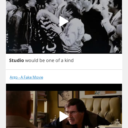
Studio
would
be
one
of
a
kind
Argo - A Fake Movie