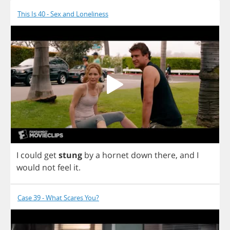
This Is 40 - Sex and Loneliness
I
could
get
stung
by
a
hornet
down
there
,
and
I
would
not
feel
it
.
Case 39 - What Scares You?