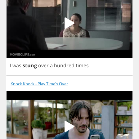
I
was
stung
over
a
hundred
times
.
Knock Knock - Play Time's Over