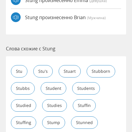
Stung произнесенно Emma
(девушка)
Stung произнесенно Brian
(мужчина)
Слова схожие с Stung
Stu
Stu's
Stuart
Stubborn
Stubbs
Student
Students
Studied
Studies
Stuffin
Stuffing
Stump
Stunned