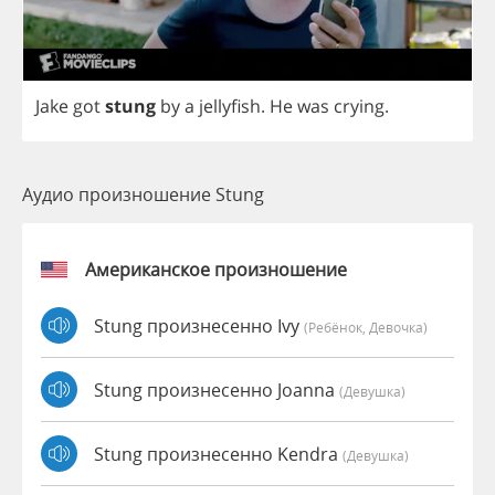
Jake
got
stung
by
a
jellyfish
.
He
was
crying
.
Аудио произношение Stung
Американское произношение
Stung произнесенно Ivy
(Ребёнок, Девочка)
Stung произнесенно Joanna
(девушка)
Stung произнесенно Kendra
(девушка)