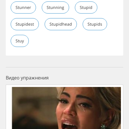
Stunner
Stunning
Stupid
Stupidest
Stupidhead
Stupids
Stuy
Видео упражнения