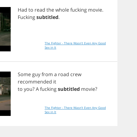
Had
to
read
the
whole
fucking
movie
.
Fucking
subtitled
.
The Fighter - There Wasn't Even Any Good
Sex in It
Some
guy
from
a
road
crew
recommended
it
to
you
?
A
fucking
subtitled
movie
?
The Fighter - There Wasn't Even Any Good
Sex in It