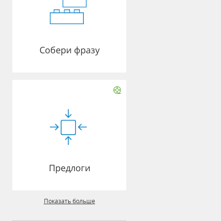
Собери фразу
Предлоги
Показать больше