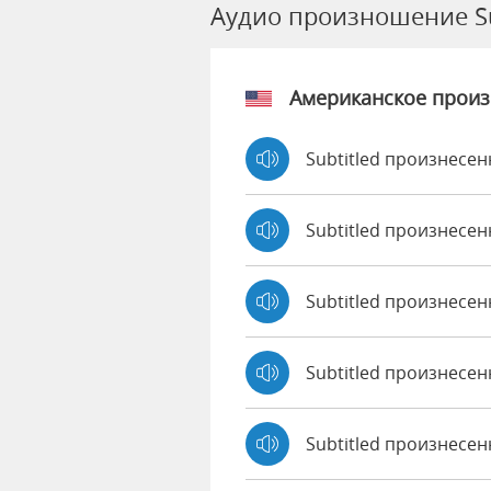
Аудио произношение Su
Американское прои
Subtitled произнесен
Subtitled произнесе
Subtitled произнесе
Subtitled произнесен
Subtitled произнесенн