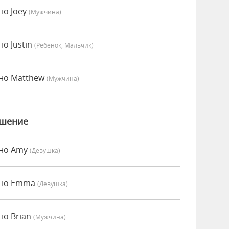
но Joey
(мужчина)
но Justin
(Ребёнок, Мальчик)
нно Matthew
(мужчина)
ошение
нно Amy
(девушка)
енно Emma
(девушка)
но Brian
(мужчина)