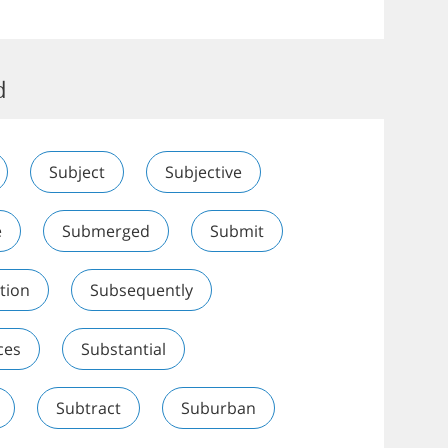
d
Subject
Subjective
e
Submerged
Submit
tion
Subsequently
ces
Substantial
Subtract
Suburban