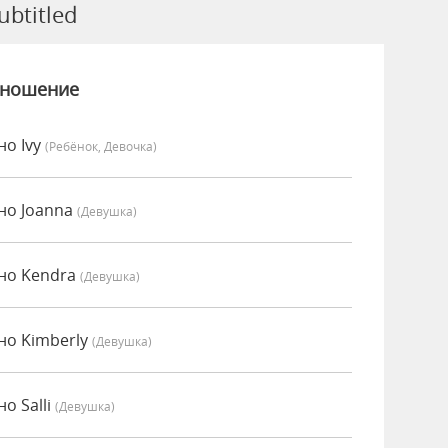
btitled
зношение
но Ivy
(Ребёнок, Девочка)
нно Joanna
(девушка)
нно Kendra
(девушка)
но Kimberly
(девушка)
о Salli
(девушка)