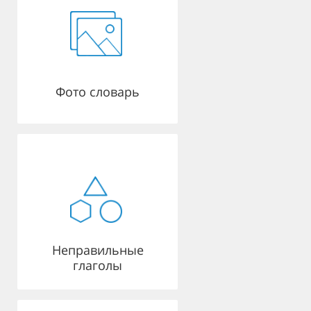
Фото словарь
Неправильные
глаголы