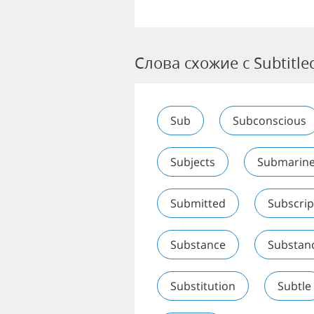
Слова схожие с Subtitle
Sub
Subconscious
Subjects
Submarin
Submitted
Subscrip
Substance
Substan
Substitution
Subtle