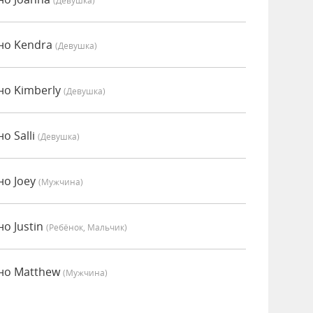
(девушка)
но Kendra
(девушка)
но Kimberly
(девушка)
о Salli
(девушка)
но Joey
(мужчина)
о Justin
(Ребёнок, Мальчик)
нно Matthew
(мужчина)