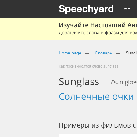
Изучайте Настоящий Ан
Добавляйте слова и фразы для изу
Home page
Словарь
Sungl
Как произносится слово sunglass
Sunglass
/'sən,glæ
солнечные очки
Примеры из фильмов c 