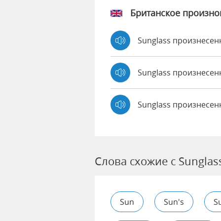
Британское произн
Sunglass произнесе
Sunglass произнесе
Sunglass произнесен
Слова схожие с Sunglas
Sun
Sun's
S