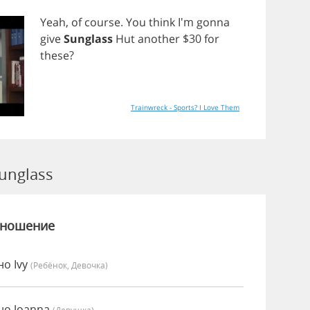
Yeah
,
of
course
.
You
think
I'm
gonna
give
Sunglass
Hut
another
$30
for
these
?
Trainwreck - Sports? I Love Them
unglass
зношение
но Ivy
(Ребёнок, Девочка)
но Joanna