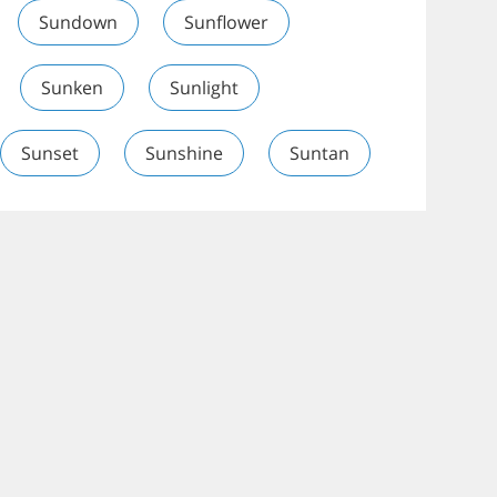
Sundown
Sunflower
Sunken
Sunlight
Sunset
Sunshine
Suntan