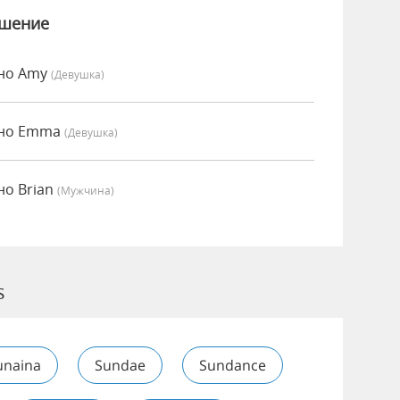
ошение
нно Amy
(девушка)
нно Emma
(девушка)
но Brian
(мужчина)
s
unaina
Sundae
Sundance