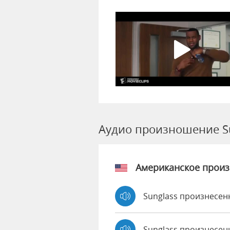
Аудио произношение S
Американское прои
Sunglass произнесен
Sunglass произнесен