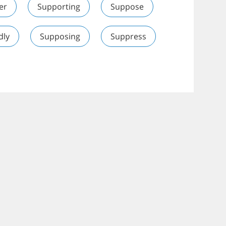
er
Supporting
Suppose
dly
Supposing
Suppress