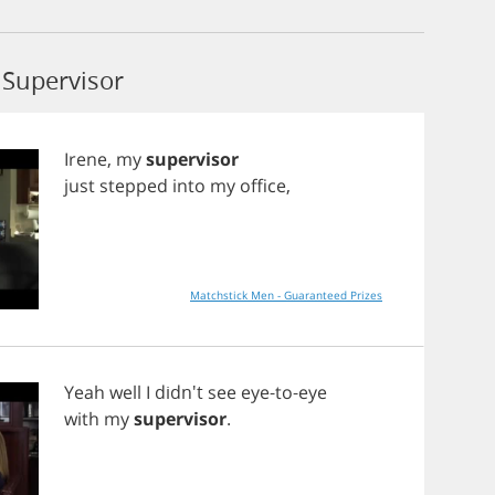
Supervisor
Irene
,
my
supervisor
just
stepped
into
my
office
,
Matchstick Men - Guaranteed Prizes
Yeah
well
I
didn't
see
eye
-
to
-
eye
with
my
supervisor
.