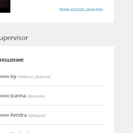
Mother and Child - Harsh Date
pervisor
зношение
нно Ivy
(Ребёнок, Девочка)
енно Joanna
(девушка)
енно Kendra
(девушка)