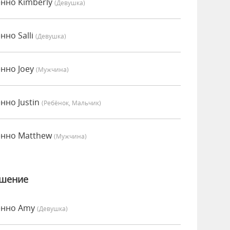
енно Kimberly
(девушка)
нно Salli
(девушка)
енно Joey
(мужчина)
нно Justin
(Ребёнок, Мальчик)
енно Matthew
(мужчина)
ошение
сенно Amy
(девушка)