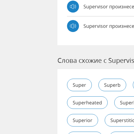
Supervisor произне
Supervisor произнес
Слова схожие с Supervi
Super
Superb
Superheated
Super
Superior
Superstiti