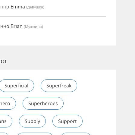
сенно Emma
(девушка)
енно Brian
(мужчина)
sor
Superficial
Superfreak
hero
Superheroes
ons
Supply
Support