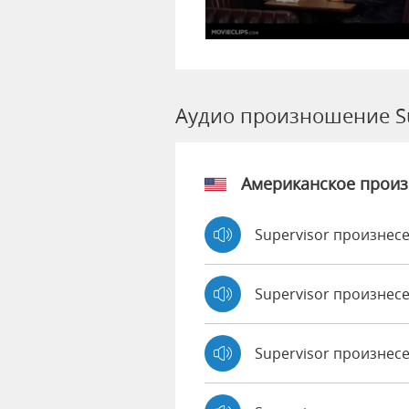
Аудио произношение Su
Американское прои
Supervisor произнесе
Supervisor произнес
Supervisor произнес