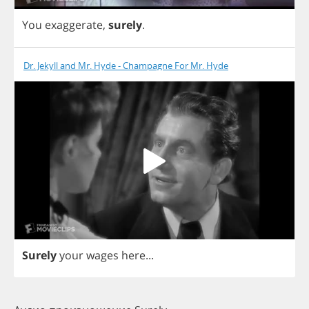
You
exaggerate
,
surely
.
Dr. Jekyll and Mr. Hyde - Champagne For Mr. Hyde
Surely
your
wages
here
...