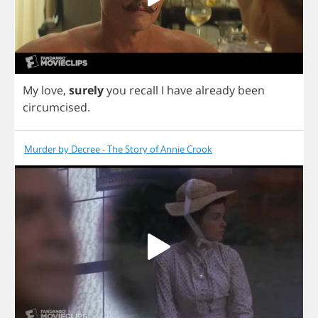
My
love
,
surely
you
recall
I
have
already
been
circumcised
.
Murder by Decree - The Story of Annie Crook