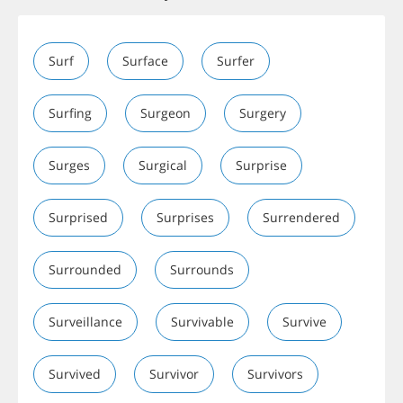
Surf
Surface
Surfer
Surfing
Surgeon
Surgery
Surges
Surgical
Surprise
Surprised
Surprises
Surrendered
Surrounded
Surrounds
Surveillance
Survivable
Survive
Survived
Survivor
Survivors