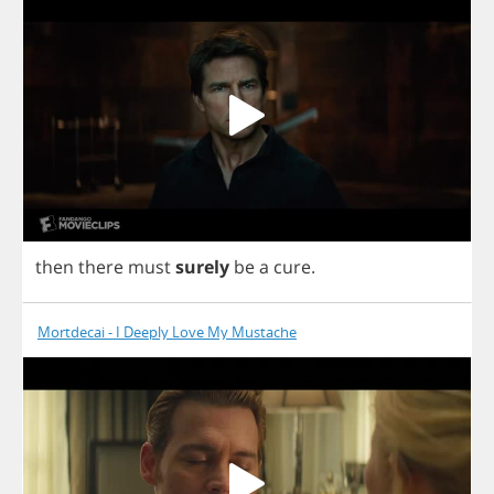
then
there
must
surely
be
a
cure
.
Mortdecai - I Deeply Love My Mustache