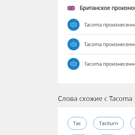
Британское произн
Tacoma произнесен
Tacoma произнесен
Tacoma произнесенн
Слова схожие с Tacoma
Tac
Taciturn