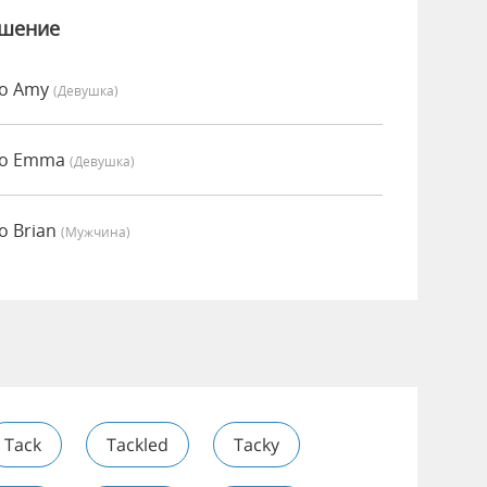
ошение
но Amy
(девушка)
но Emma
(девушка)
о Brian
(мужчина)
Tack
Tackled
Tacky