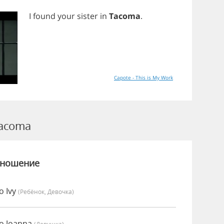
I
found
your
sister
in
Tacoma
.
Capote - This is My Work
acoma
зношение
о Ivy
(Ребёнок, Девочка)
о Joanna