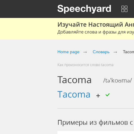
Изучайте Настоящий Ан
Добавляйте слова и фразы для изу
Home page
Словарь
Taco
Как произносится слово tacoma
Tacoma
/tə'koʊmə/
tacoma
Примеры из фильмов c