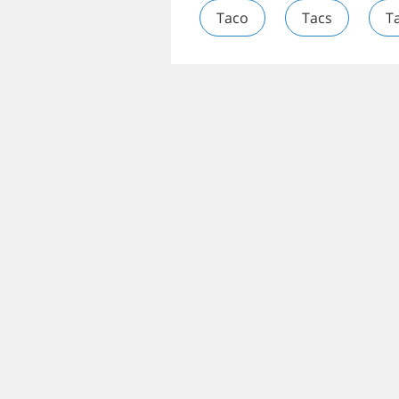
Taco
Tacs
Ta