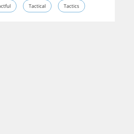
ctful
Tactical
Tactics