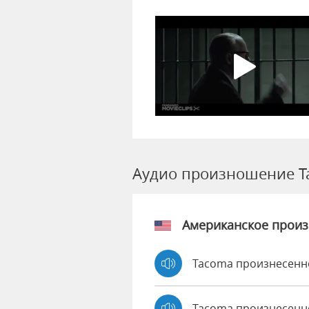
Аудио произношение T
Американское прои
Tacoma произнесенн
Tacoma произнесенн