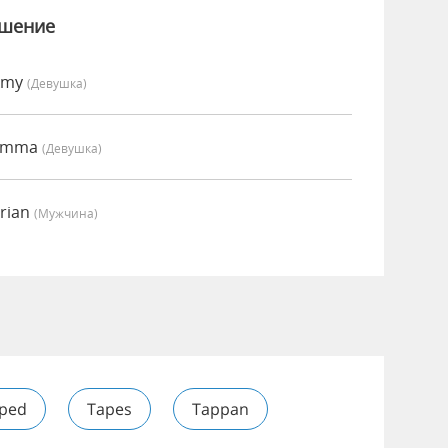
ошение
Amy
(девушка)
 Emma
(девушка)
rian
(мужчина)
ped
Tapes
Tappan