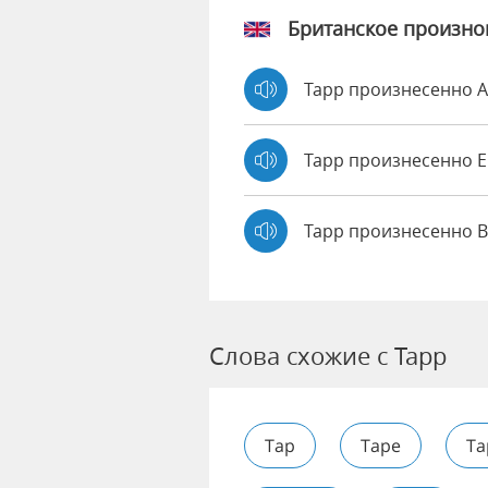
Британское произн
Tapp произнесенно 
Tapp произнесенно
Tapp произнесенно B
Слова схожие с Tapp
Tap
Tape
Ta