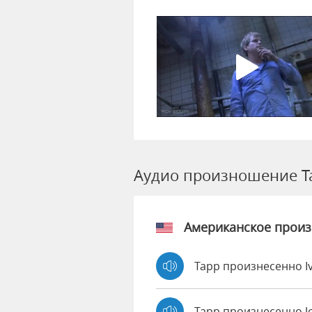
Аудио произношение T
Американское прои
Tapp произнесенно I
Tapp произнесенно 