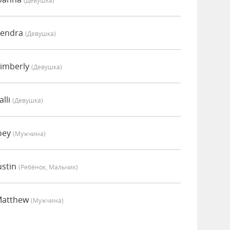
(девушка)
Kendra
(девушка)
imberly
(девушка)
lli
(девушка)
oey
(мужчина)
ustin
(Ребёнок, Мальчик)
Matthew
(мужчина)