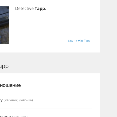
Detective
Tapp
.
Saw - It Was Tapp
app
зношение
vy
(Ребёнок, Девочка)
Joanna