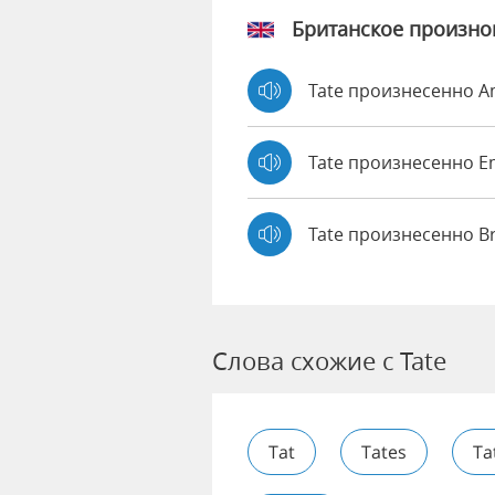
Британское произн
Tate произнесенно 
Tate произнесенно 
Tate произнесенно B
Слова схожие с Tate
Tat
Tates
Ta