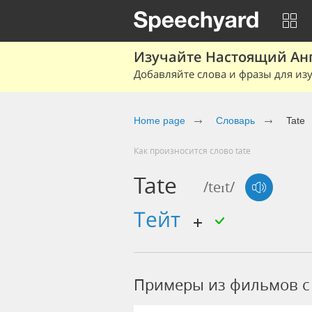
Изучайте Настоящий Ан
Добавляйте слова и фразы для изу
Home page
Словарь
Tate
Как произносится слово tate
Tate
/teɪt/
Тейт
Примеры из фильмов c 