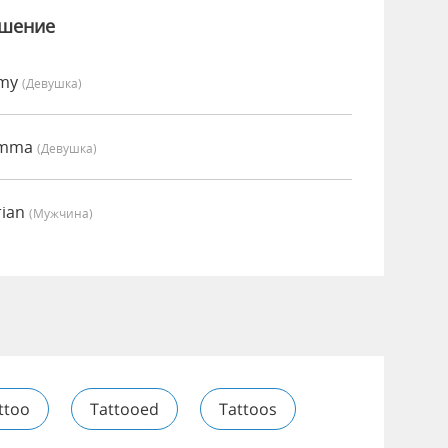
ошение
Amy
(девушка)
Emma
(девушка)
rian
(мужчина)
ttoo
Tattooed
Tattoos