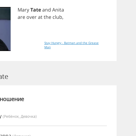
Mary
Tate
and
Anita
are
over
at
the
club
,
Stay Hungry - Batman and the Grease
Man
ate
зношение
vy
(Ребёнок, Девочка)
oanna