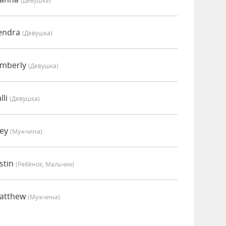
(девушка)
endra
(девушка)
imberly
(девушка)
lli
(девушка)
oey
(мужчина)
stin
(Ребёнок, Мальчик)
Matthew
(мужчина)