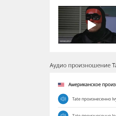
Аудио произношение T
Американское прои
Tate произнесенно I
Tate произнесенно J