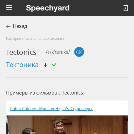
Назад
Как произносится слово tectonics
Tectonics
/tɛk'tɑnɪks/
тектоника
Примеры из фильмов c Tectonics
Robot Chicken - Monster High Vs. Cryptkeeper