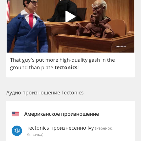
That
guy's
put
more
high
-
quality
gash
in
the
ground
than
plate
tectonics
!
Аудио произношение Tectonics
Американское произношение
Tectonics произнесенно Ivy
(Ребёнок,
Девочка)