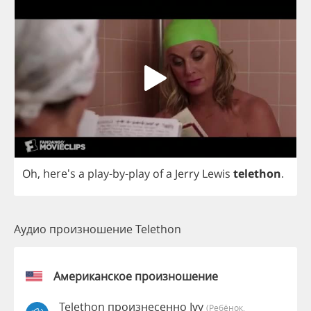
Oh
, here's
a
play
-
by
-
play
of
a
Jerry
Lewis
telethon
.
Аудио произношение Telethon
Американское произношение
Telethon произнесенно Ivy
(Ребёнок,