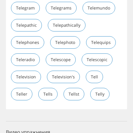
Telegram
Telegrams
Telemundo
Telepathic
Telepathically
Telephones
Telephoto
Telequips
Teleradio
Telescope
Telescopic
Television
Television's
Tell
Teller
Tells
Tellst
Telly
Видео упражнения