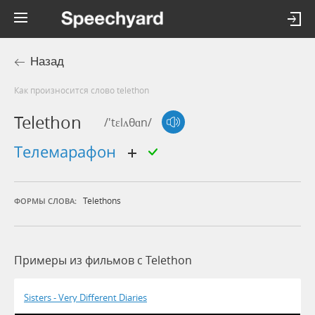
Назад
Как произносится слово telethon
Telethon
/'tɛlʌθɑn/
телемарафон
Telethons
ФОРМЫ СЛОВА:
Примеры из фильмов c Telethon
Sisters - Very Different Diaries