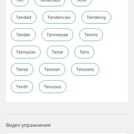
Tended
Tendencies
Tendency
Tender
Tennessee
Tennis
Tennyson
Tenor
Tens
Tense
Tension
Tensions
Tenth
Tenuous
Видео упражнения