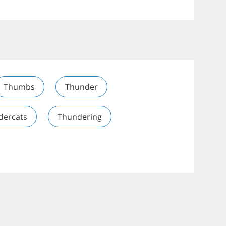
Thumbs
Thunder
dercats
Thundering