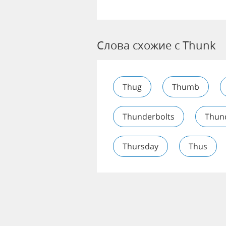
Слова схожие с Thunk
Thug
Thumb
Thunderbolts
Thun
Thursday
Thus