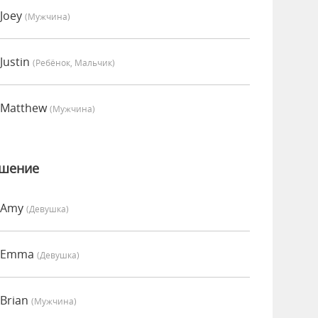
Joey
(мужчина)
Justin
(Ребёнок, Мальчик)
 Matthew
(мужчина)
ошение
 Amy
(девушка)
о Emma
(девушка)
Brian
(мужчина)