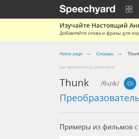
Изучайте Настоящий Ан
Добавляйте слова и фразы для изу
Home page
Словарь
Thun
Как произносится слово thunk
Thunk
/θʌnk/
преобразовател
Примеры из фильмов c