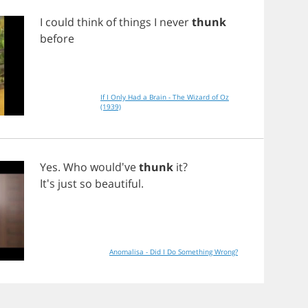
I
could
think
of
things
I
never
thunk
before
If I Only Had a Brain - The Wizard of Oz
(1939)
Yes
.
Who
would've
thunk
it
?
It's
just
so
beautiful
.
Anomalisa - Did I Do Something Wrong?