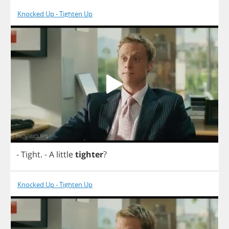
Knocked Up - Tighten Up
-
Tight
.
-
A
little
tighter
?
Knocked Up - Tighten Up