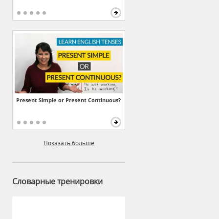
Present Simple or Present Continuous?
Показать больше
Словарные тренировки