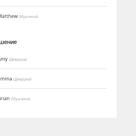
Matthew
(мужчина)
ошение
 Amy
(девушка)
 Emma
(девушка)
Brian
(мужчина)