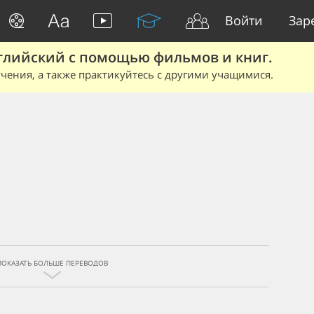
Войти
Зар
глийский с помощью фильмов и книг.
чения, а также практикуйтесь с другими учащимися.
ПОКАЗАТЬ БОЛЬШЕ ПЕРЕВОДОВ