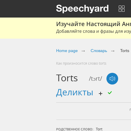
Изучайте Настоящий Ан
Добавляйте слова и фразы для изу
Home page
Словарь
Torts
Как произносится слово torts
Torts
/tɔrt/
деликты
Tort
РОДСТВЕННОЕ СЛОВО: