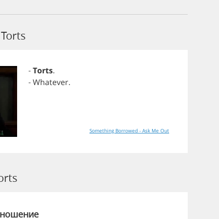
Torts
-
Torts
.
-
Whatever
.
Something Borrowed - Ask Me Out
rts
зношение