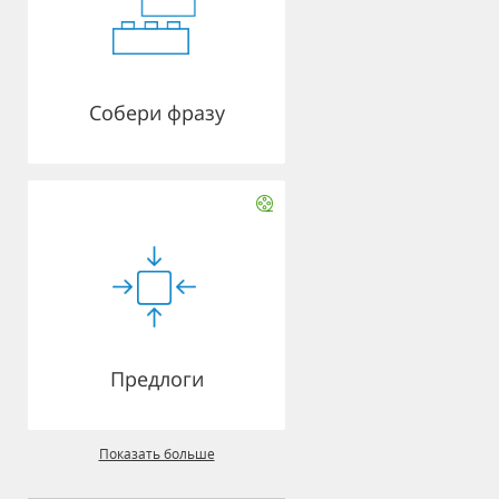
Собери фразу
Предлоги
Показать больше