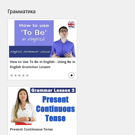
Грамматика
How to Use To Be in English - Using Be in
English Grammar Lesson
Present Continuous Tense