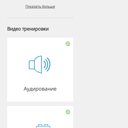
Показать больше
Видео тренировки
Аудирование