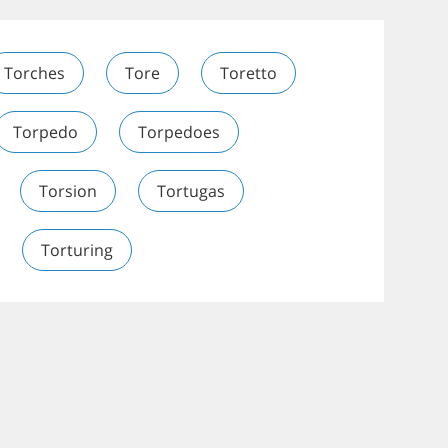
Torches
Tore
Toretto
Torpedo
Torpedoes
Torsion
Tortugas
Torturing