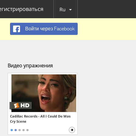
егистрироваться
Ru
Войти через Facebook
Видео упражнения
Cadillac Records - All I Could Do Was
Cry Scene