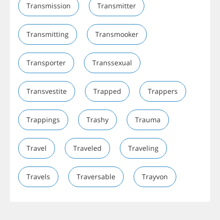
Transmission
Transmitter
Transmitting
Transmooker
Transporter
Transsexual
Transvestite
Trapped
Trappers
Trappings
Trashy
Trauma
Travel
Traveled
Traveling
Travels
Traversable
Trayvon