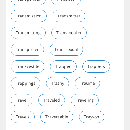
Transmission
Transmitter
Transmitting
Transmooker
Transporter
Transsexual
Transvestite
Trapped
Trappers
Trappings
Trashy
Trauma
Travel
Traveled
Traveling
Travels
Traversable
Trayvon