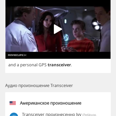
and
a
personal
GPS
transceiver
.
Аудио произношение Transceiver
Американское произношение
Transceiver произнесенно Ivy
(Ребёнок,