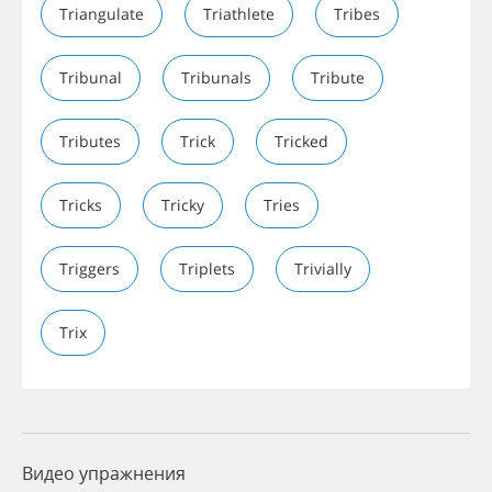
Triangulate
Triathlete
Tribes
Tribunal
Tribunals
Tribute
Tributes
Trick
Tricked
Tricks
Tricky
Tries
Triggers
Triplets
Trivially
Trix
Видео упражнения