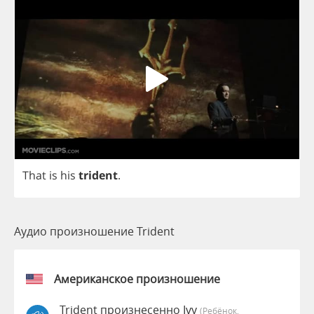
That
is
his
trident
.
Аудио произношение Trident
Американское произношение
Trident произнесенно Ivy
(Ребёнок,