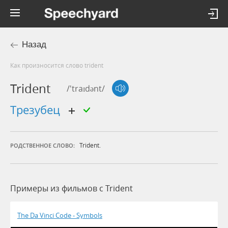
Назад
Как произносится слово trident
Trident
/'traɪdənt/
трезубец
Trident.
РОДСТВЕННОЕ СЛОВО:
Примеры из фильмов c Trident
The Da Vinci Code - Symbols