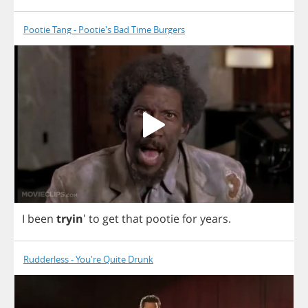
Pootie Tang - Pootie's Bad Time Burgers
I
been
tryin
'
to
get
that
pootie
for
years
.
Rudderless - You're Quite Drunk