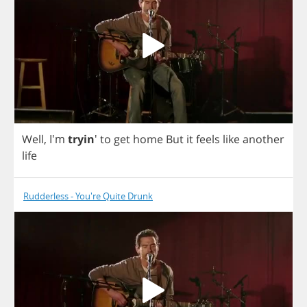
Well
, I'm
tryin
'
to
get
home
But
it
feels
like
another
life
Rudderless - You're Quite Drunk