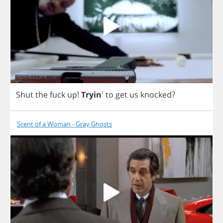
Shut
the
fuck
up
!
Tryin
'
to
get
us
knocked
?
Scent of a Woman - Gray Ghosts