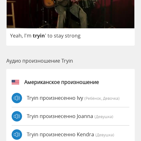
Yeah
, I'm
tryin
'
to
stay
strong
Аудио произношение Tryin
Американское произношение
Tryin произнесенно Ivy
(Ребёнок, Девочка)
Tryin произнесенно Joanna
(девушка)
Tryin произнесенно Kendra
(девушка)