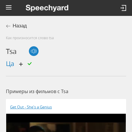
Назад
Как произносится слово tsa
Tsa
ца
Примеры из фильмов c Tsa
Get Out - She's a Genius