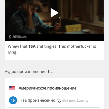
Whew
that
TSA
shit
tingles
.
This
motherfucker
is
lying
.
Аудио произношение Tsa
Американское произношение
Tsa произнесенно Ivy
(Ребёнок, Девочка)