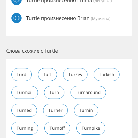
Turtle произнесенно Emma
(девушка)
Turtle произнесенно Brian
(мужчина)
Слова схожие с Turtle
Turd
Turf
Turkey
Turkish
Turmoil
Turn
Turnaround
Turned
Turner
Turnin
Turning
Turnoff
Turnpike