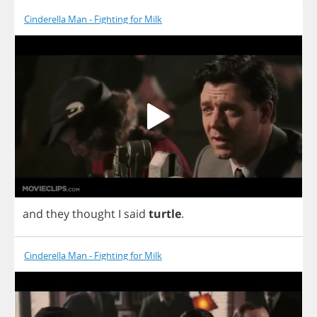
Cinderella Man - Fighting for Milk
and
they
thought
I
said
turtle
.
Cinderella Man - Fighting for Milk