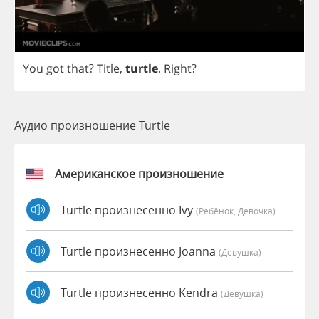
You
got
that
?
Title
,
turtle
.
Right
?
Аудио произношение Turtle
Американское произношение
Turtle произнесенно Ivy
(Ребёнок, Девочка)
Turtle произнесенно Joanna
(девушка)
Turtle произнесенно Kendra
(девушка)