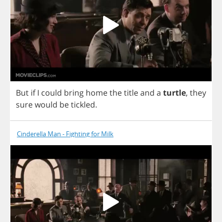
But
if
I
could
bring
home
the
title
and
a
turtle
,
they
sure
would
be
tickled
.
Cinderella Man - Fighting for Milk