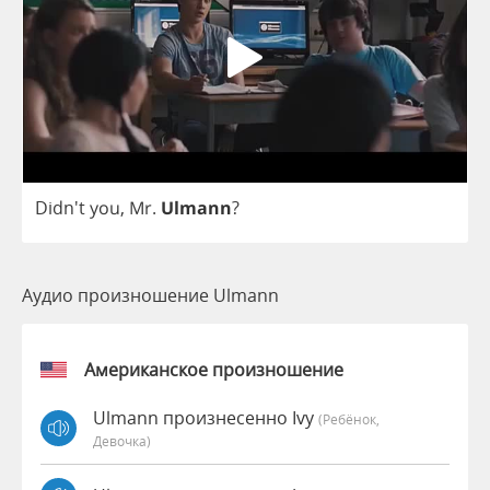
Didn't
you
,
Mr
.
Ulmann
?
Аудио произношение Ulmann
Американское произношение
Ulmann произнесенно Ivy
(Ребёнок,
Девочка)