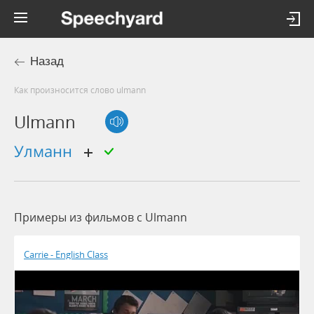
Назад
Как произносится слово ulmann
Ulmann
Улманн
Примеры из фильмов c Ulmann
Carrie - English Class