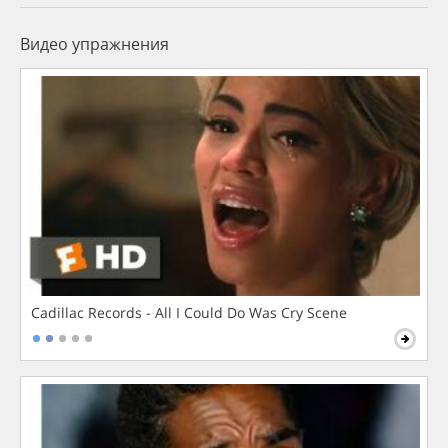
Видео упражнения
Cadillac Records - All I Could Do Was Cry Scene