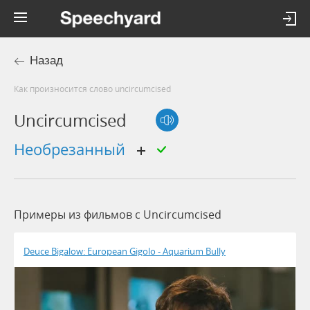
Назад
Как произносится слово uncircumcised
Uncircumcised
необрезанный
Примеры из фильмов c Uncircumcised
Deuce Bigalow: European Gigolo - Aquarium Bully