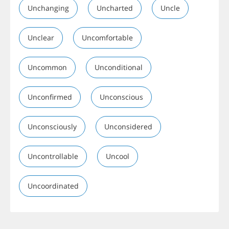
Unchanging
Uncharted
Uncle
Unclear
Uncomfortable
Uncommon
Unconditional
Unconfirmed
Unconscious
Unconsciously
Unconsidered
Uncontrollable
Uncool
Uncoordinated