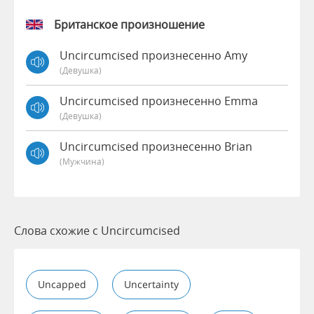
Британское произношение
Uncircumcised произнесенно Amy
(девушка)
Uncircumcised произнесенно Emma
(девушка)
Uncircumcised произнесенно Brian
(мужчина)
Слова схожие с Uncircumcised
Uncapped
Uncertainty