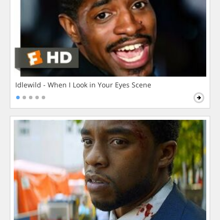
Idlewild - When I Look in Your Eyes Scene