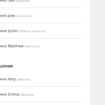
нно Salli
(девушка)
енно Joey
(мужчина)
нно Justin
(Ребёнок, Мальчик)
сенно Matthew
(мужчина)
ошение
сенно Amy
(девушка)
сенно Emma
(девушка)