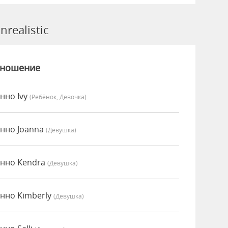
realistic
зношение
енно Ivy
(Ребёнок, Девочка)
енно Joanna
(девушка)
сенно Kendra
(девушка)
енно Kimberly
(девушка)