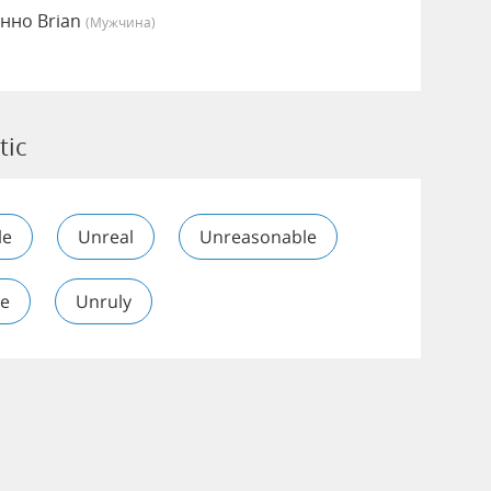
енно Brian
(мужчина)
tic
le
Unreal
Unreasonable
le
Unruly