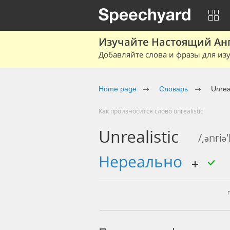
Изучайте Настоящий Ан
Добавляйте слова и фразы для изу
Home page
Словарь
Unreal
Как произносится слово unrealistic
Unrealistic
/,ənriə'
нереально