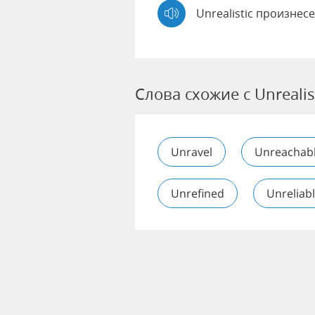
Unrealistic произнес
Слова схожие с Unrealis
Unravel
Unreachab
Unrefined
Unreliab