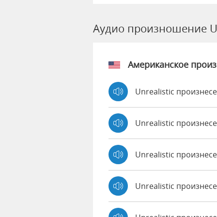
Аудио произношение Un
Американское прои
Unrealistic произнес
Unrealistic произнес
Unrealistic произне
Unrealistic произнес