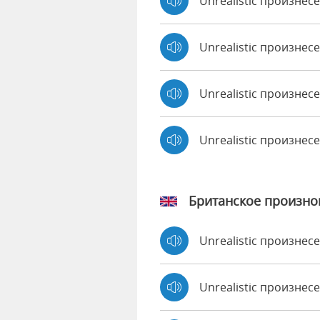
Unrealistic произнесе
Unrealistic произнес
Unrealistic произнесе
Unrealistic произне
Британское произн
Unrealistic произне
Unrealistic произне