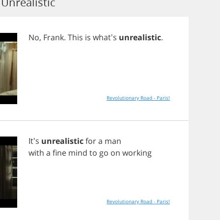
nrealistic
No
,
Frank
.
This
is
what's
unrealistic
.
Revolutionary Road - Paris!
It's
unrealistic
for
a
man
with
a
fine
mind
to
go
on
working
Revolutionary Road - Paris!