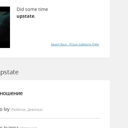
Did
some
time
upstate
.
Death Race - Prison Cafeteria Fight
pstate
зношение
о Ivy
(Ребёнок, Девочка)
о Joanna