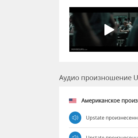
Аудио произношение U
Американское прои
Upstate произнесенн
Upstate произнесенн