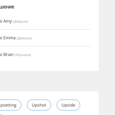
ошение
но Amy
(девушка)
но Emma
(девушка)
о Brian
(мужчина)
psetting
Upshot
Upside