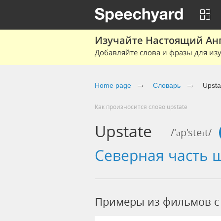
Изучайте Настоящий Ан
Добавляйте слова и фразы для изу
Home page
Словарь
Upsta
Как произносится слово upstate
Upstate
/'əp'steɪt/
северная часть 
Примеры из фильмов c 