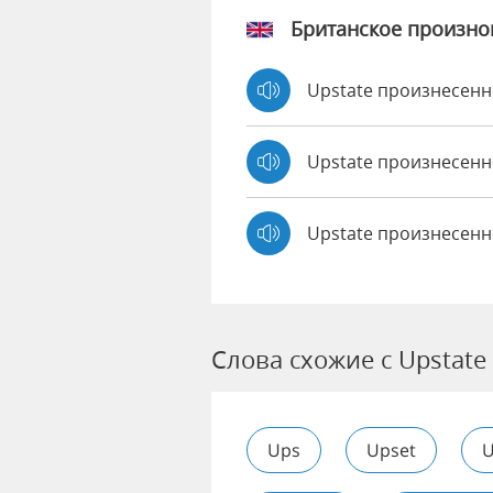
Британское произн
Upstate произнесен
Upstate произнесен
Upstate произнесенн
Слова схожие с Upstate
Ups
Upset
U