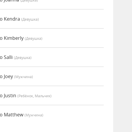
(девушка)
но Kendra
(девушка)
о Kimberly
(девушка)
 Salli
(девушка)
о Joey
(мужчина)
 Justin
(Ребёнок, Мальчик)
но Matthew
(мужчина)