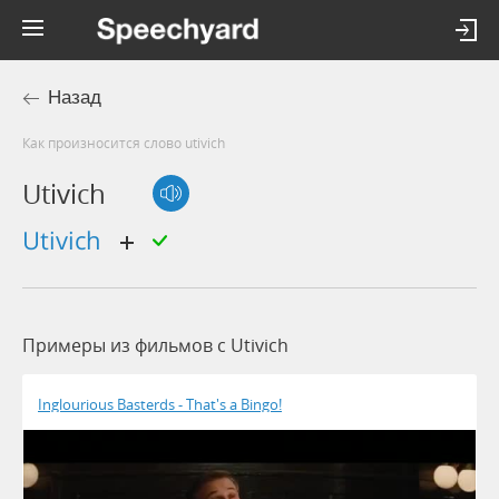
Назад
Как произносится слово utivich
Utivich
utivich
Примеры из фильмов c Utivich
Inglourious Basterds - That's a Bingo!