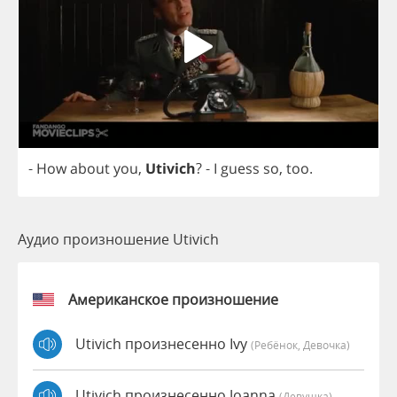
-
How
about
you
,
Utivich
?
-
I
guess
so
,
too
.
Аудио произношение Utivich
Американское произношение
Utivich произнесенно Ivy
(Ребёнок, Девочка)
Utivich произнесенно Joanna
(девушка)