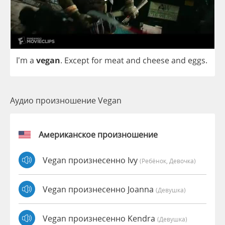
I'm
a
vegan
.
Except
for
meat
and
cheese
and
eggs
.
Аудио произношение Vegan
Американское произношение
Vegan произнесенно Ivy
(Ребёнок, Девочка)
Vegan произнесенно Joanna
(девушка)
Vegan произнесенно Kendra
(девушка)