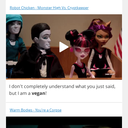
Robot Chicken - Monster High Vs. Cryptkeeper
I
don't
completely
understand
what
you
just
said
,
but
I
am
a
vegan
!
Warm Bodies - You're a Corpse