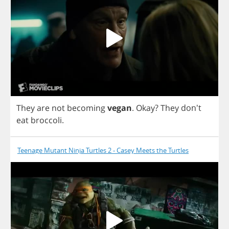
They
are
not
becoming
vegan
.
Okay
?
They
don't
eat
broccoli
.
Teenage Mutant Ninja Turtles 2 - Casey Meets the Turtles