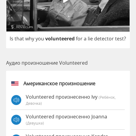
ls
that
why
you
volunteered
for
a
lie
detector
test
?
Аудио произношение Volunteered
Американское произношение
Volunteered произнесенно Ivy
(Ребёнок,
Девочка)
Volunteered произнесенно Joanna
(девушка)