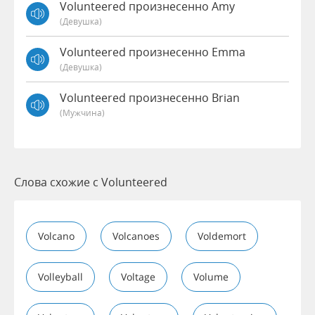
Volunteered произнесенно Amy
(девушка)
Volunteered произнесенно Emma
(девушка)
Volunteered произнесенно Brian
(мужчина)
Слова схожие с Volunteered
Volcano
Volcanoes
Voldemort
Volleyball
Voltage
Volume