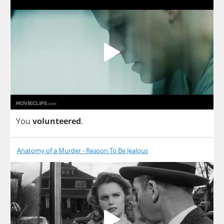
You
volunteered
.
Anatomy of a Murder - Reason To Be Jealous