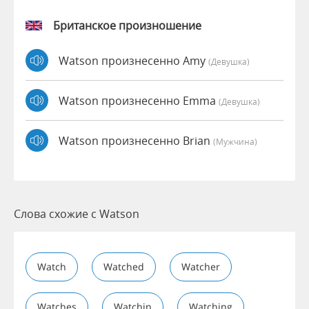
Британское произношение
Watson произнесенно Amy
(девушка)
Watson произнесенно Emma
(девушка)
Watson произнесенно Brian
(мужчина)
Слова схожие с Watson
Watch
Watched
Watcher
Watches
Watchin
Watching