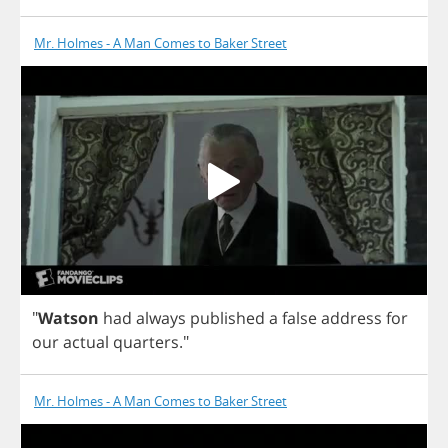
Mr. Holmes - A Man Comes to Baker Street
"
Watson
had
always
published
a
false
address
for
our
actual
quarters
."
Mr. Holmes - A Man Comes to Baker Street