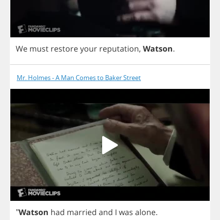
We
must
restore
your
reputation
,
Watson
.
Mr. Holmes - A Man Comes to Baker Street
"
Watson
had
married
and
I
was
alone
.