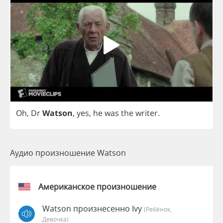
Oh
,
Dr
Watson
,
yes
,
he
was
the
writer
.
Аудио произношение Watson
Американское произношение
Watson произнесенно Ivy
(Ребёнок,
Девочка)