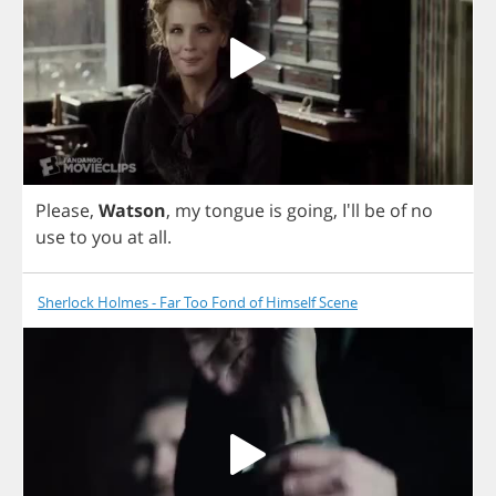
Please
,
Watson
,
my
tongue
is
going
,
I'll
be
of
no
use
to
you
at
all
.
Sherlock Holmes - Far Too Fond of Himself Scene