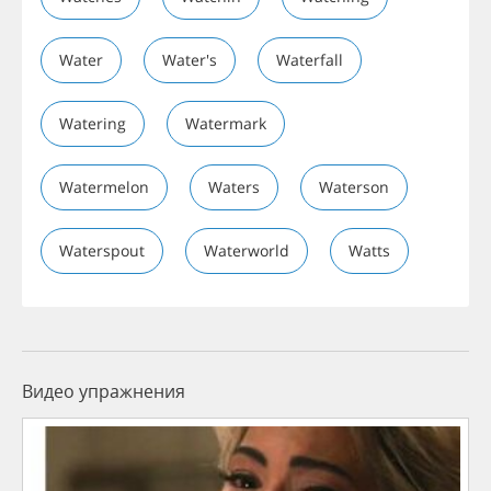
Water
Water's
Waterfall
Watering
Watermark
Watermelon
Waters
Waterson
Waterspout
Waterworld
Watts
Видео упражнения