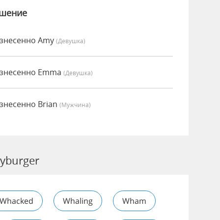
ошение
знесенно Amy
(девушка)
знесенно Emma
(девушка)
несенно Brian
(мужчина)
yburger
Whacked
Whaling
Wham