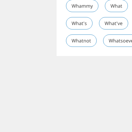
Whammy
What
What's
What've
Whatnot
Whatsoev