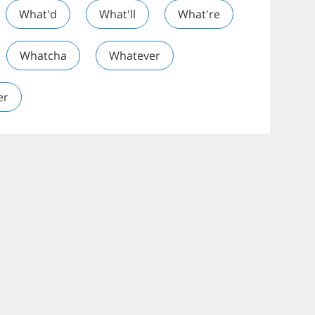
What'd
What'll
What're
Whatcha
Whatever
er