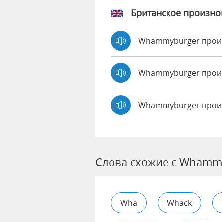
Британское произн
Whammyburger прои
Whammyburger прои
Whammyburger произ
Слова схожие с Whamm
Wha
Whack