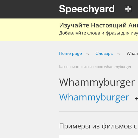
Изучайте Настоящий Ан
Добавляйте слова и фразы для изу
Home page
Словарь
Wham
Как произносится слово whammyburger
Whammyburger
whammyburger
Примеры из фильмов 