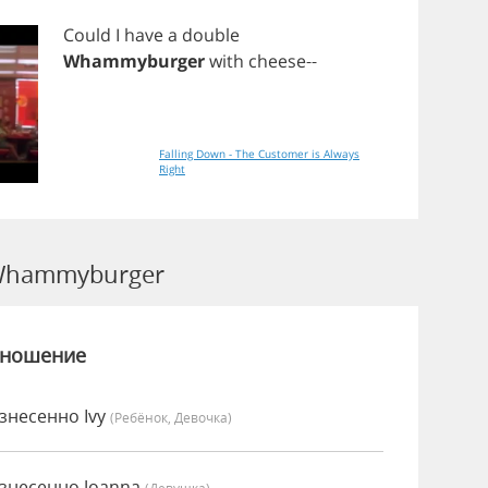
Could
I
have
a
double
Whammyburger
with
cheese
--
Falling Down - The Customer is Always
Right
Whammyburger
зношение
несенно Ivy
(Ребёнок, Девочка)
знесенно Joanna