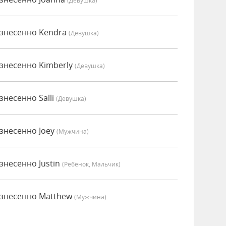
(девушка)
знесенно Kendra
(девушка)
несенно Kimberly
(девушка)
несенно Salli
(девушка)
несенно Joey
(мужчина)
несенно Justin
(Ребёнок, Мальчик)
знесенно Matthew
(мужчина)