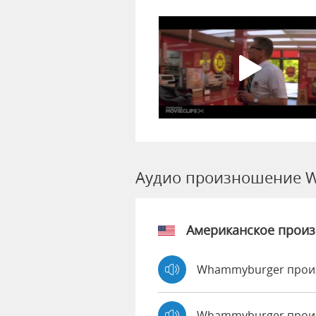
Аудио произношение 
Американское прои
Whammyburger произ
Whammyburger прои