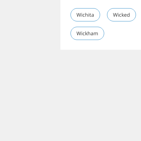
Wichita
Wicked
Wickham