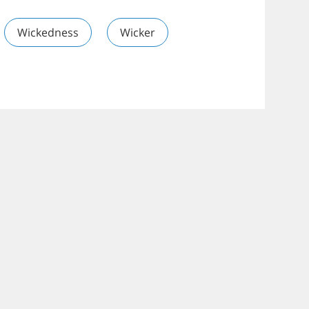
Wickedness
Wicker