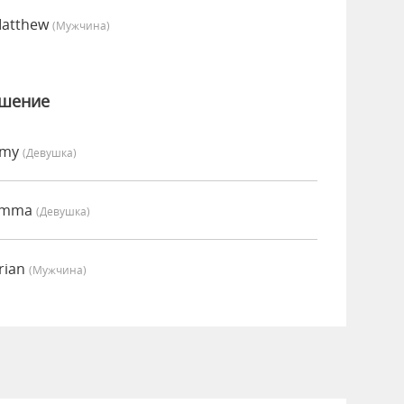
Matthew
(мужчина)
ошение
Amy
(девушка)
 Emma
(девушка)
rian
(мужчина)