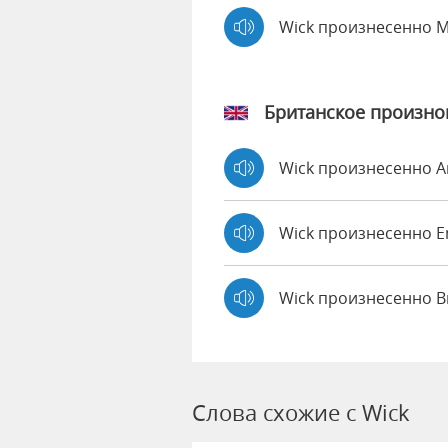
Wick произнесенно 
Британское произн
Wick произнесенно 
Wick произнесенно
Wick произнесенно B
Слова схожие с Wick