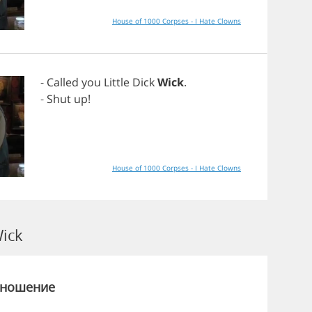
House of 1000 Corpses - I Hate Clowns
-
Called
you
Little
Dick
Wick
.
-
Shut
up
!
House of 1000 Corpses - I Hate Clowns
ick
зношение