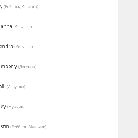
vy
(Ребёнок, Девочка)
oanna
(девушка)
Kendra
(девушка)
imberly
(девушка)
lli
(девушка)
oey
(мужчина)
ustin
(Ребёнок, Мальчик)