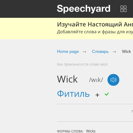
Изучайте Настоящий Ан
Добавляйте слова и фразы для изу
Home page
Словарь
Wick
Как произносится слово wick
Wick
/wɪk/
фитиль
Wicks
ФОРМЫ СЛОВА: