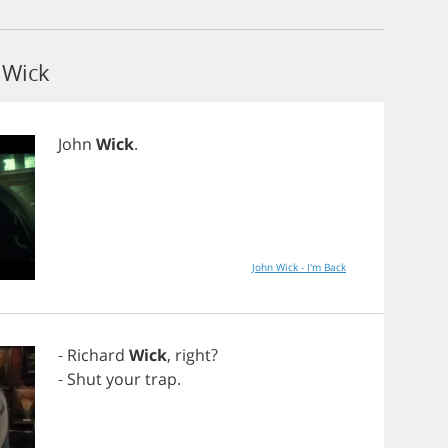
 Wick
John
Wick
.
John Wick - I'm Back
-
Richard
Wick
,
right
?
-
Shut
your
trap
.