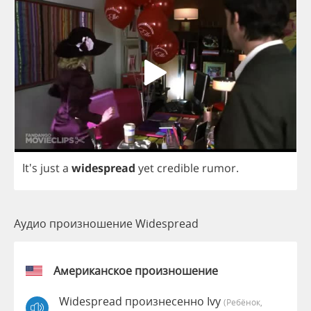
It's
just
a
widespread
yet
credible
rumor
.
Аудио произношение Widespread
Американское произношение
Widespread произнесенно Ivy
(Ребёнок,