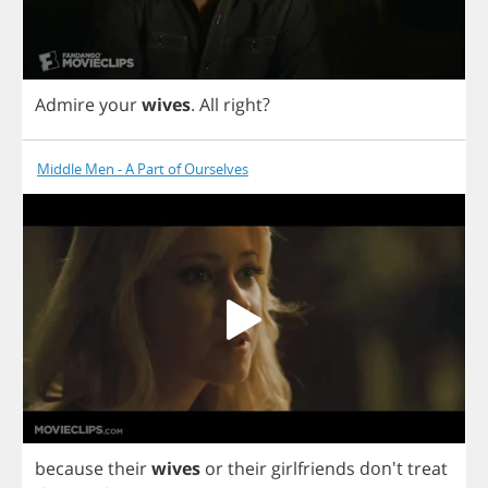
Admire
your
wives
.
All
right
?
Middle Men - A Part of Ourselves
because
their
wives
or
their
girlfriends
don't
treat