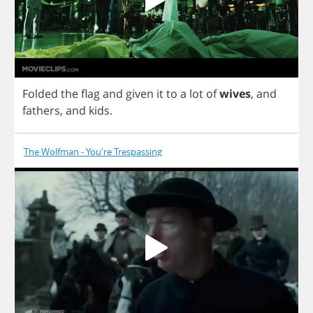
Folded
the
flag
and
given
it
to
a
lot
of
wives
,
and
fathers
,
and
kids
.
The Wolfman - You're Trespassing