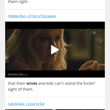
them
right
.
Middle Men - A Part of Ourselves
that
their
wives
and
kids
can't
stand
the
fuckin'
sight
of
them
.
Julie & Julia - I Love to Eat