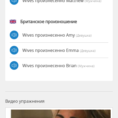
Wives произнесенно Matthew
(мужчина)
Британское произношение
Wives произнесенно Amy
(девушка)
Wives произнесенно Emma
(девушка)
Wives произнесенно Brian
(мужчина)
Видео упражнения