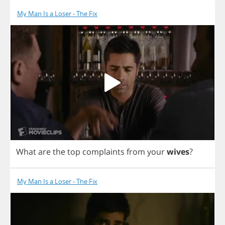
My Man Is a Loser - The Fix
What
are
the
top
complaints
from
your
wives
?
My Man Is a Loser - The Fix