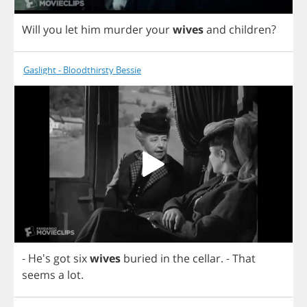
Will
you
let
him
murder
your
wives
and
children
?
Gaslight - Bloodthirsty Bessie
- He's
got
six
wives
buried
in
the
cellar
.
-
That
seems
a
lot
.