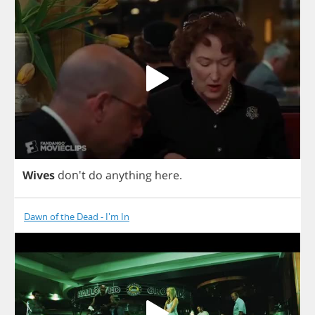
Wives
don't
do
anything
here
.
Dawn of the Dead - I'm In