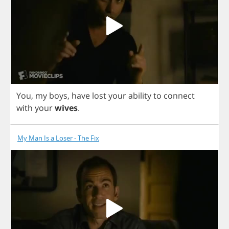
You
,
my
boys
,
have
lost
your
ability
to
connect
with
your
wives
.
My Man Is a Loser - The Fix