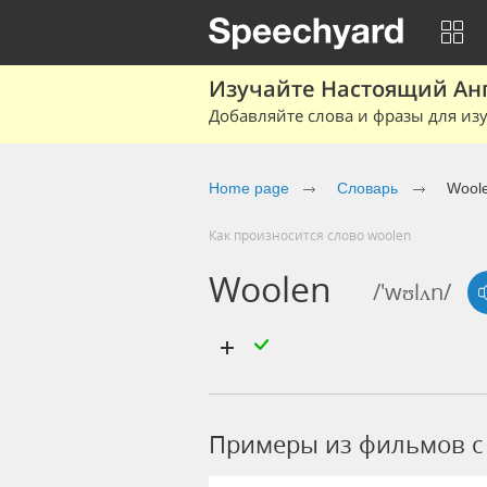
Изучайте Настоящий Ан
Добавляйте слова и фразы для изу
Home page
Словарь
Wool
Как произносится слово woolen
Woolen
/'wʊlʌn/
Примеры из фильмов c