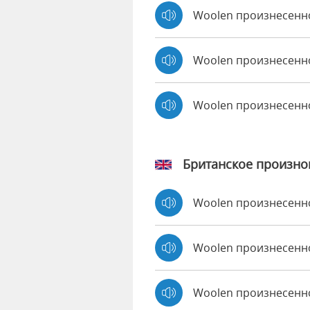
Woolen произнесенн
Woolen произнесенно
Woolen произнесенн
Британское произн
Woolen произнесен
Woolen произнесен
Woolen произнесенн