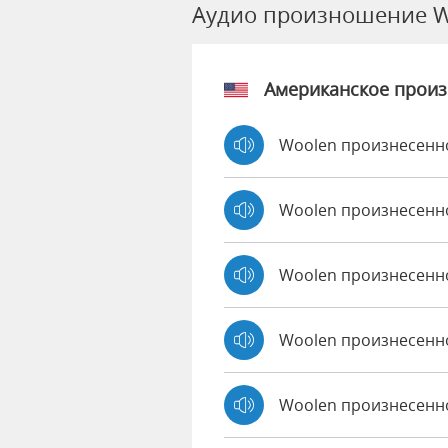
Аудио произношение W
Американское прои
Woolen произнесенно
Woolen произнесенн
Woolen произнесенн
Woolen произнесенн
Woolen произнесенно