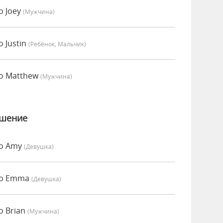
о Joey
(мужчина)
 Justin
(Ребёнок, Мальчик)
о Matthew
(мужчина)
ошение
но Amy
(девушка)
но Emma
(девушка)
о Brian
(мужчина)