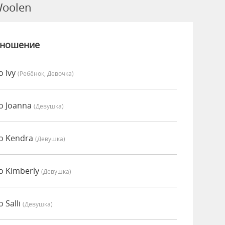
oolen
зношение
 Ivy
(Ребёнок, Девочка)
о Joanna
(девушка)
о Kendra
(девушка)
о Kimberly
(девушка)
 Salli
(девушка)