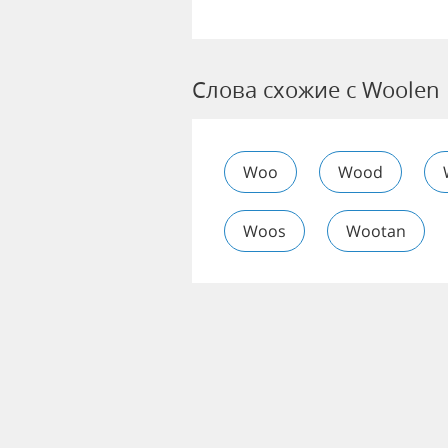
Слова схожие с Woolen
Woo
Wood
Woos
Wootan