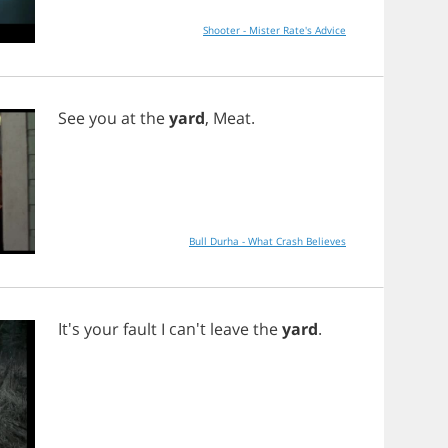
Shooter - Mister Rate's Advice
See
you
at
the
yard
,
Meat
.
Bull Durha - What Crash Believes
It's
your
fault
I
can't
leave
the
yard
.