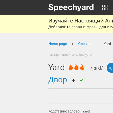
Изучайте Настоящий Ан
Добавляйте слова и фразы для изу
Home page
Словарь
Yard
Как произносится слово yard
Yard
/jɑrd/
двор
Yard?
РОДСТВЕННОЕ СЛОВО: