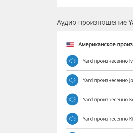
Аудио произношение Y
Американское прои
Yard произнесенно I
Yard произнесенно J
Yard произнесенно 
Yard произнесенно K