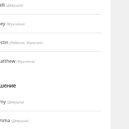
lli
(девушка)
oey
(мужчина)
stin
(Ребёнок, Мальчик)
Matthew
(мужчина)
ошение
Amy
(девушка)
 Emma
(девушка)