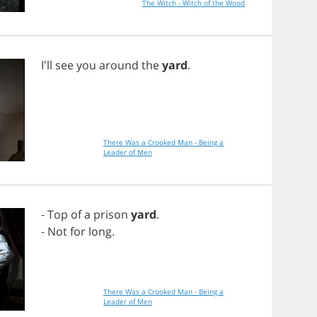
The Witch - Witch of the Wood
I'll
see
you
around
the
yard
.
There Was a Crooked Man - Being a
Leader of Men
-
Top
of
a
prison
yard
.
-
Not
for
long
.
There Was a Crooked Man - Being a
Leader of Men