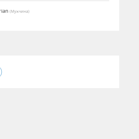
rian
(мужчина)