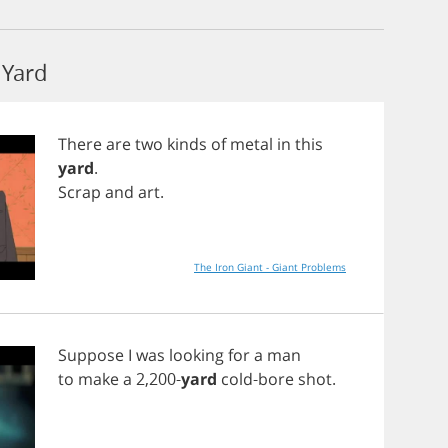
Yard
There
are
two
kinds
of
metal
in
this
yard
.
Scrap
and
art
.
The Iron Giant - Giant Problems
Suppose
I
was
looking
for
a
man
to
make
a
2,200-
yard
cold
-
bore
shot
.