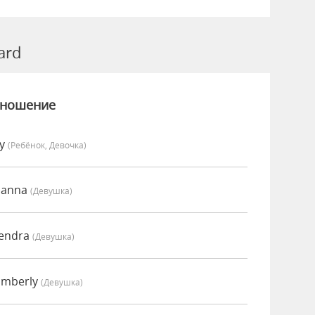
ard
зношение
vy
(Ребёнок, Девочка)
oanna
(девушка)
Kendra
(девушка)
imberly
(девушка)