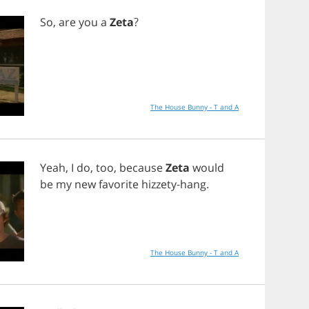
So
,
are
you
a
Zeta
?
The House Bunny - T and A
Yeah
,
I
do
,
too
,
because
Zeta
would
be
my
new
favorite
hizzety
-
hang
.
The House Bunny - T and A