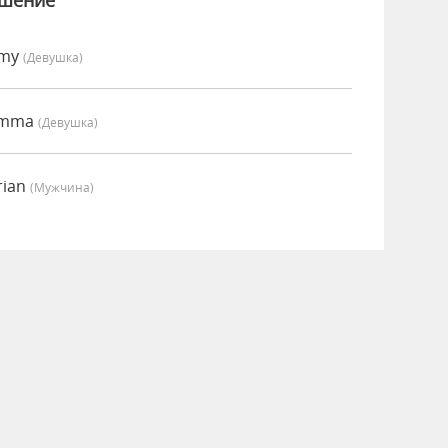
ошение
Amy
(девушка)
 Emma
(девушка)
rian
(мужчина)