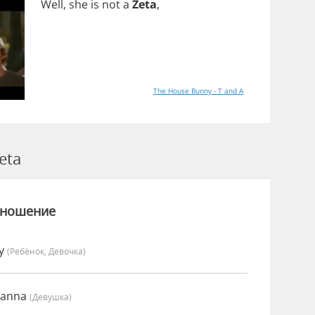
Well
,
she
is
not
a
Zeta
,
The House Bunny - T and A
eta
зношение
vy
(Ребёнок, Девочка)
oanna
(девушка)