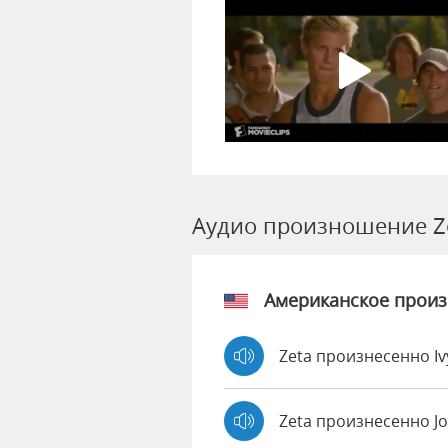
Аудио произношение Z
Американское прои
Zeta произнесенно I
Zeta произнесенно J