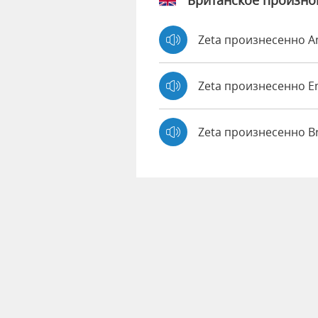
Британское произн
Zeta произнесенно 
Zeta произнесенно
Zeta произнесенно B