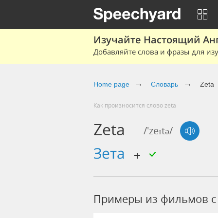
Изучайте Настоящий Ан
Добавляйте слова и фразы для изу
Home page
Словарь
Zeta
Как произносится слово zeta
Zeta
/'zeɪtə/
зета
Примеры из фильмов c 