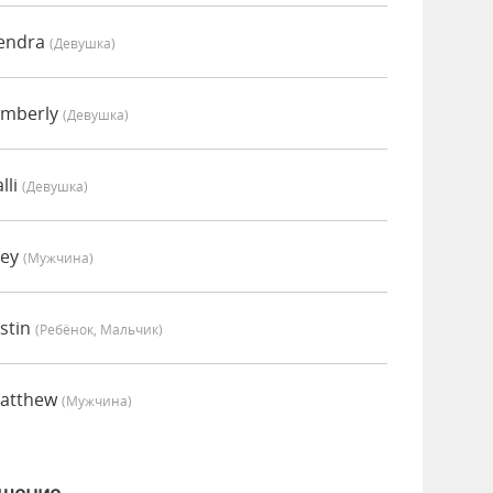
Kendra
(девушка)
imberly
(девушка)
lli
(девушка)
oey
(мужчина)
stin
(Ребёнок, Мальчик)
Matthew
(мужчина)