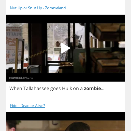
Nut Up or Shut Up - Zombieland
When
Tallahassee
goes
Hulk
on
a
zombie
...
Fido - Dead or Alive?