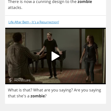
There
is
now
a
cunning
design
to
the
zombie
attacks
.
Life After Beth - It's a Resurrection!
What
is
that
?
What
are
you
saying
?
Are
you
saying
that
she's
a
zombie
?