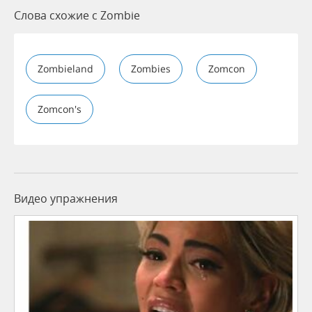
Слова схожие с Zombie
Zombieland
Zombies
Zomcon
Zomcon's
Видео упражнения