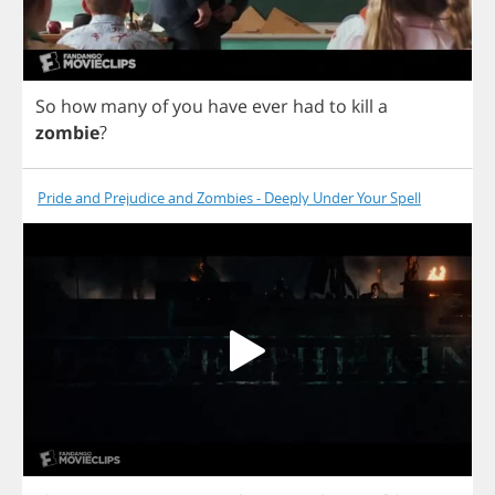
So
how
many
of
you
have
ever
had
to
kill
a
zombie
?
Pride and Prejudice and Zombies - Deeply Under Your Spell