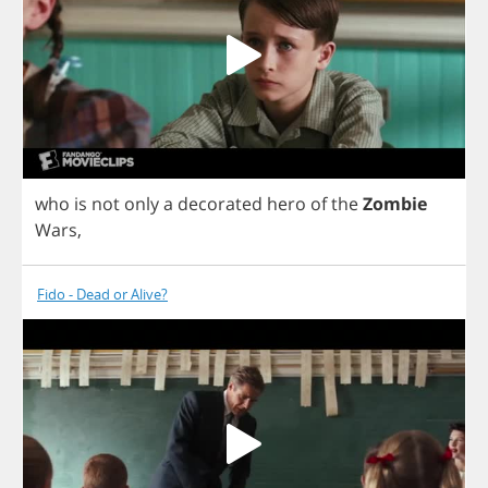
who
is
not
only
a
decorated
hero
of
the
Zombie
Wars
,
Fido - Dead or Alive?