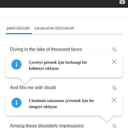
ŞARKI SÖZLERI
ÇALIŞILACAK SÖZCÜKLER
Diving
in
the
lake
of
thousand
faces
Çeviriyi görmek için herhangi bir
Every
sign
seems
a
delusion
kelimeye tıklayın
And
fills
me
with
doubt
Cümlenin tamamını çevirmek için bu
I
shouldn't
look
for
certainty
simgeye tıklayın
Among
these
disorderly
impressions