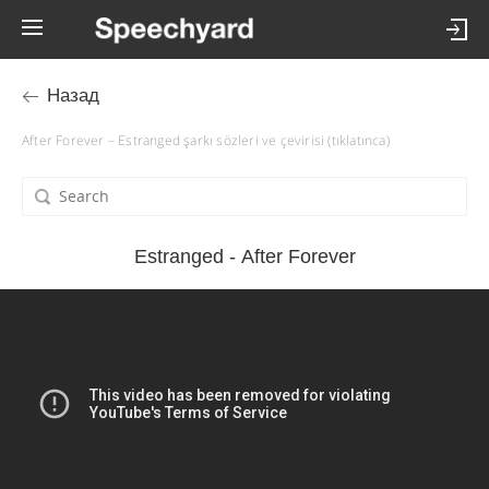
Назад
After Forever – Estranged şarkı sözleri ve çevirisi (tıklatınca)
Estranged - After Forever