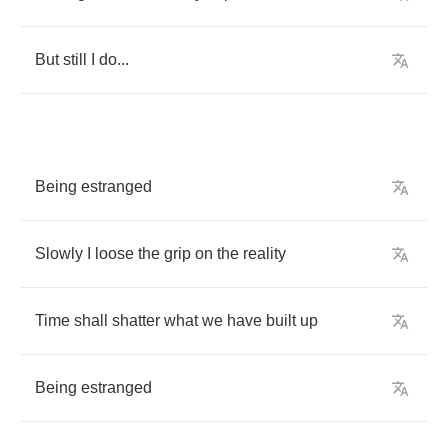
But
still
I
do
...
Being
estranged
Slowly
I
loose
the
grip
on
the
reality
Time
shall
shatter
what
we
have
built
up
Being
estranged