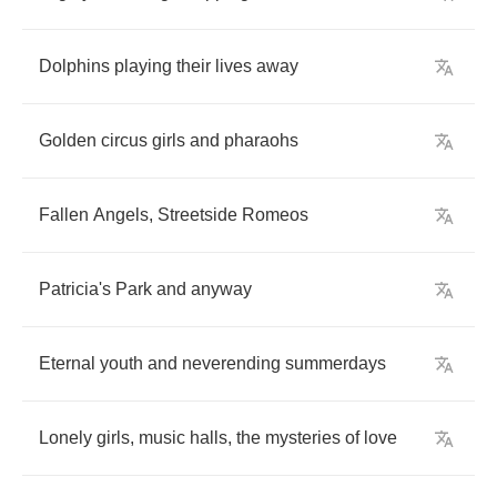
Dolphins
playing
their
lives
away
Golden
circus
girls
and
pharaohs
Fallen
Angels
,
Streetside
Romeos
Patricia's
Park
and
anyway
Eternal
youth
and
neverending
summerdays
Lonely
girls
,
music
halls
,
the
mysteries
of
love