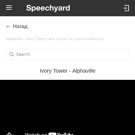
Назад
Alphaville – Ivory Tower şarkı sözleri ve çevirisi (tıklatınca)
Ivory Tower - Alphaville