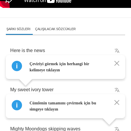
ŞARKI SÖZLERI
ÇALIŞILACAK SÖZCÜKLER
Here
is
the
news
Çeviriyi görmek için herhangi bir
From
my
little
hideaway
kelimeye tıklayın
My
sweet
ivory
tower
Cümlenin tamamını çevirmek için bu
I've
sent
you
songs
about
so
many
things
simgeye tıklayın
Mighty
Moondogs
skipping
waves