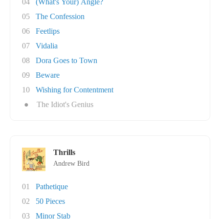
04
(What's Your) Angle?
05
The Confession
06
Feetlips
07
Vidalia
08
Dora Goes to Town
09
Beware
10
Wishing for Contentment
●
The Idiot's Genius
Thrills
Andrew Bird
01
Pathetique
02
50 Pieces
03
Minor Stab