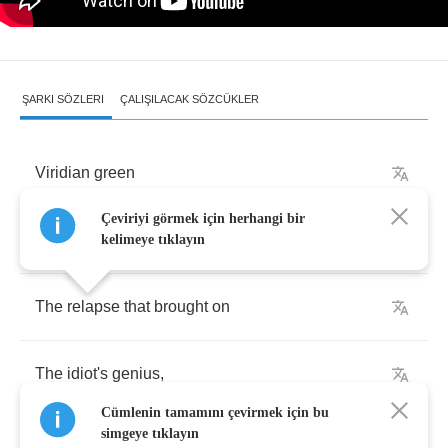
ŞARKI SÖZLERI
ÇALIŞILACAK SÖZCÜKLER
Viridian
green
Çeviriyi görmek için herhangi bir
Was
the
color
that
triggered
kelimeye tıklayın
The
relapse
that
brought
on
The
idiot's
genius
,
Cümlenin tamamını çevirmek için bu
simgeye tıklayın