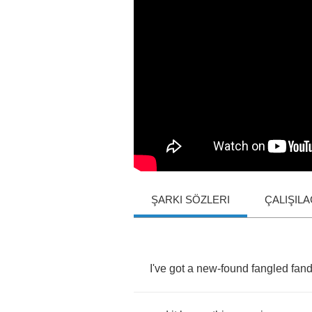
ŞARKI SÖZLERI
ÇALIŞIL
I've
got
a
new
-
found
fangled
fan