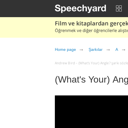
Film ve kitaplardan gerçek 
Öğrenmek ve diğer öğrencilerle alıştı
Home page
Şarkılar
A
Andrew Bird – (What's Your) Angle? şarkı sözleri
(What's Your) Ang