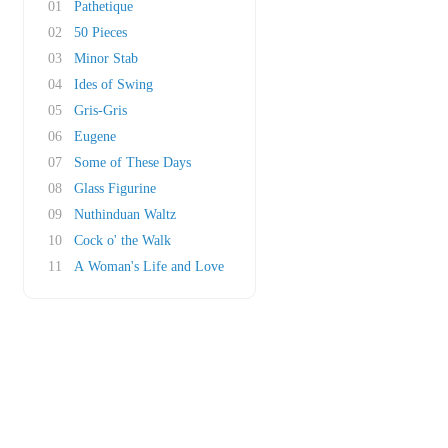
01
Pathetique
02
50 Pieces
03
Minor Stab
04
Ides of Swing
05
Gris-Gris
06
Eugene
07
Some of These Days
08
Glass Figurine
09
Nuthinduan Waltz
10
Cock o' the Walk
11
A Woman's Life and Love