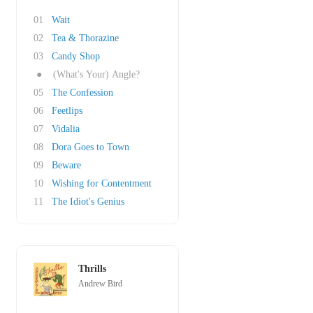
01
Wait
02
Tea & Thorazine
03
Candy Shop
●
(What's Your) Angle?
05
The Confession
06
Feetlips
07
Vidalia
08
Dora Goes to Town
09
Beware
10
Wishing for Contentment
11
The Idiot's Genius
Thrills
Andrew Bird