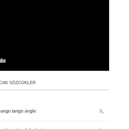
ACAK SÖZCÜKLER
dango
tango
angle