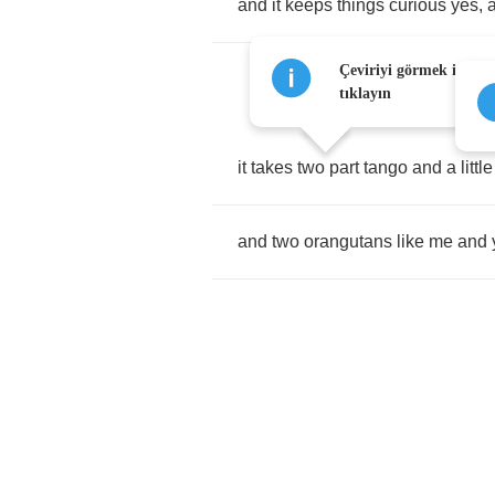
and
it
keeps
things
curious
yes
,
Çeviriyi görmek için h
tıklayın
it
takes
two
part
tango
and
a
little
and
two
orangutans
like
me
and