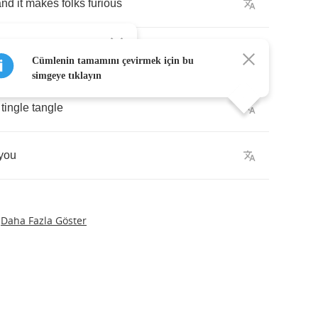
and
it
makes
folks
furious
erhangi bir kelimeye
Cümlenin tamamını çevirmek için bu
simgeye tıklayın
tingle
tangle
you
Daha Fazla Göster